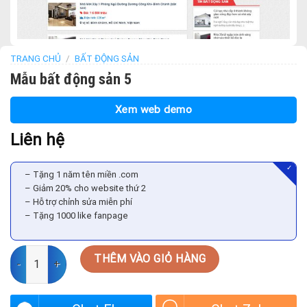
TRANG CHỦ
/
BẤT ĐỘNG SẢN
Mẫu bất động sản 5
Xem web demo
Liên hệ
✓
– Tặng 1 năm tên miền .com
– Giảm 20% cho website thứ 2
– Hỗ trợ chỉnh sửa miễn phí
– Tặng 1000 like fanpage
Mẫu bất động sản 5 số lượng
THÊM VÀO GIỎ HÀNG