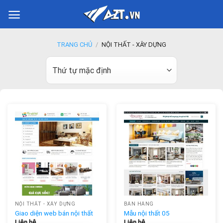
Skip
to
content
TRANG CHỦ
/
NỘI THẤT - XÂY DỰNG
NỘI THẤT - XÂY DỰNG
BÁN HÀNG
Giao diện web bán nội thất
Mẫu nội thất 05
Liên hệ
Liên hệ