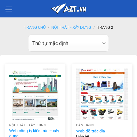
Skip
to
content
TRANG CHỦ
/
NỘI THẤT - XÂY DỰNG
/
TRANG 2
NỘI THẤT - XÂY DỰNG
BÁN HÀNG
Web công ty kiến trúc – xây
Web đồ trắc địa
dựng
Liên hệ