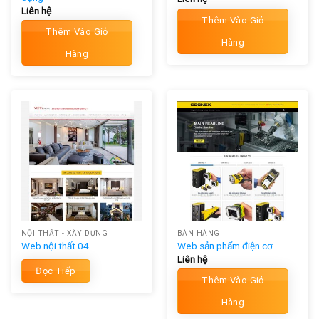
Liên hệ
Thêm Vào Giỏ
Thêm Vào Giỏ
Hàng
Hàng
NỘI THẤT - XÂY DỰNG
BÁN HÀNG
Web nội thất 04
Web sản phẩm điện cơ
Liên hệ
Đọc Tiếp
Thêm Vào Giỏ
Hàng