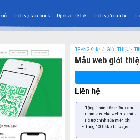
chủ
Dịch vụ facebook
Dịch vụ Tiktok
Dịch vụ Youtube
Dị
TRANG CHỦ
/
GIỚI THIỆU - T
Mẫu web giới thiệ
Liên hệ
– Tặng 1 năm tên miền .com
– Giảm 20% cho website thứ 2
– Hỗ trợ chỉnh sửa miễn phí
– Tặng 1000 like fanpage