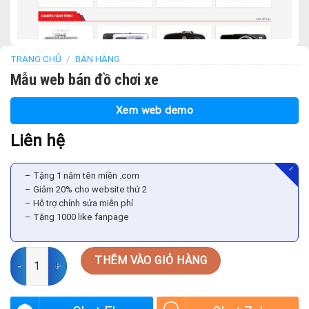
TRANG CHỦ
/
BÁN HÀNG
Mẫu web bán đồ chơi xe
Xem web demo
Liên hệ
✓
– Tặng 1 năm tên miền .com
– Giảm 20% cho website thứ 2
– Hỗ trợ chỉnh sửa miễn phí
– Tặng 1000 like fanpage
Mẫu web bán đồ chơi xe số lượng
THÊM VÀO GIỎ HÀNG