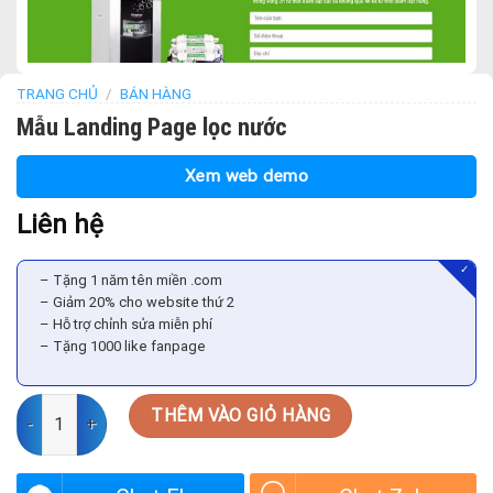
TRANG CHỦ
/
BÁN HÀNG
Mẫu Landing Page lọc nước
Xem web demo
Liên hệ
✓
– Tặng 1 năm tên miền .com
– Giảm 20% cho website thứ 2
– Hỗ trợ chỉnh sửa miễn phí
– Tặng 1000 like fanpage
Mẫu Landing Page lọc nước số lượng
THÊM VÀO GIỎ HÀNG